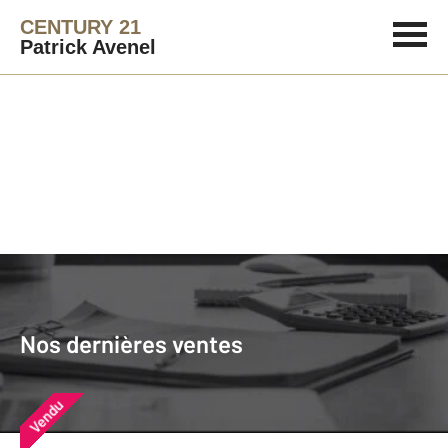
CENTURY 21
Patrick Avenel
Agence immobilière
Vendre
Nos dernières ventes
Nos derniers biens vendus près de
Nos dernières ventes
chez vous
Vendu